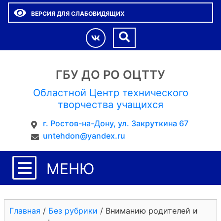
ВЕРСИЯ ДЛЯ СЛАБОВИДЯЩИХ
ГБУ ДО РО ОЦТТУ
Областной Центр технического
творчества учащихся
г. Ростов-на-Дону, ул. Закруткина 67
untehdon@yandex.ru
МЕНЮ
Главная
/
Без рубрики
/
Вниманию родителей и