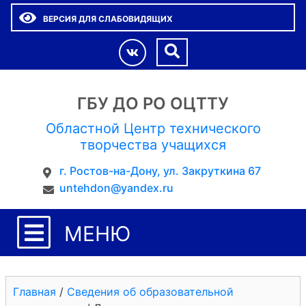
ВЕРСИЯ ДЛЯ СЛАБОВИДЯЩИХ
ГБУ ДО РО ОЦТТУ
Областной Центр технического
творчества учащихся
г. Ростов-на-Дону, ул. Закруткина 67
untehdon@yandex.ru
МЕНЮ
Главная
/
Сведения об образовательной