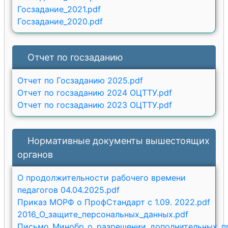
Госзадание_2021.pdf
Госзадание_2020.pdf
Отчет по госзаданию
Отчет по Госзаданию 2025.pdf
Отчет по госзаданию 2024 ОЦТТУ.pdf
Отчет по госзаданию 2023 ОЦТТУ.pdf
Нормативные документы вышестоящих
органов
О продолжительности рабочего времени
педагогов 04.04.2025.pdf
Приказ МОРФ о ПрофСтандарт с 1.09. 2022.pdf
2016_О_защите_персональных_данных.pdf
Письмо_Минобр_о_разрешении_дополнительных_п