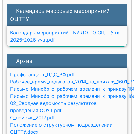
Календарь массовых мероприятий
ОЦТТУ
Календарь мероприятий ГБУ ДО РО ОЦТТУ на
2025-2026 уч.г.pdf
Архив
Профстандарт_ПДО_РФ.pdf
Рабочее_время_педагогов_2014_по_приказу_1601_Р
Письмо_Минобр_о_рабочем_времени_к_приказу_160
Письмо_Минобр_о_рабочем_времени_к_приказу_160
02_Сводная ведомость результатов
проведения СОУТ.pdf
О_приеме_2017.pdf
Положение о структурном подразделении
ОЦТТУ.docx