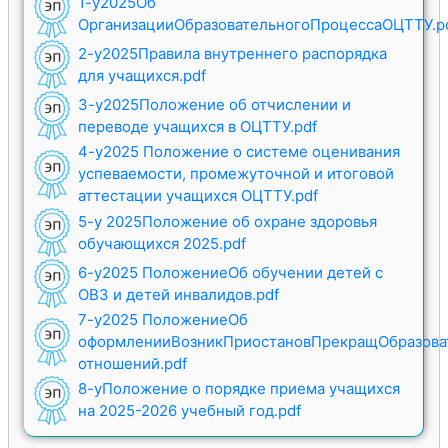
1-у2025Об
ОрганизацииОбразовательногоПроцессаОЦТТУ.p
2-у2025Правила внутреннего распорядка
для учащихся.pdf
3-у2025Положение об отчислении и
переводе учащихся в ОЦТТУ.pdf
4-у2025 Положение о системе оценивания
успеваемости, промежуточной и итоговой
аттестации учащихся ОЦТТУ.pdf
5-у 2025Положение об охране здоровья
обучающихся 2025.pdf
6-у2025 ПоложениеОб обучении детей с
ОВЗ и детей инвалидов.pdf
7-у2025 ПоложениеОб
оформленииВозникПриостановПрекращОбразова
отношений.pdf
8-уПоложение о порядке приема учащихся
на 2025-2026 учебный год.pdf