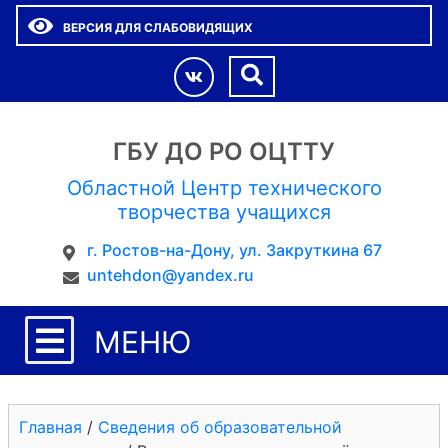
ВЕРСИЯ ДЛЯ СЛАБОВИДЯЩИХ
ГБУ ДО РО ОЦТТУ
Областной Центр технического
творчества учащихся
г. Ростов-на-Дону, ул. Закруткина 67
untehdon@yandex.ru
МЕНЮ
Главная
/
Сведения об образовательной