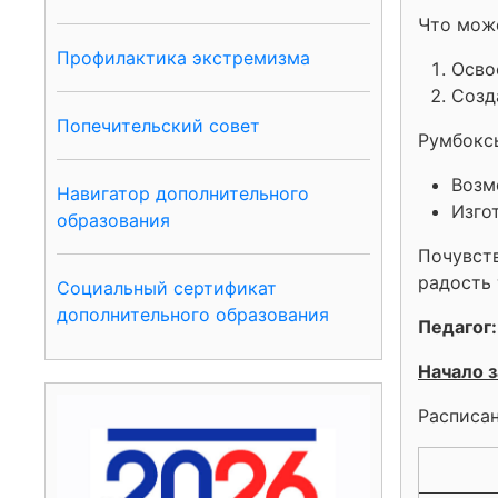
Что мож
Профилактика экстремизма
Осво
Созд
Попечительский совет
Румбоксы
Возм
Навигатор дополнительного
Изго
образования
Почувств
радость 
Социальный сертификат
дополнительного образования
Педагог:
Начало з
Расписан