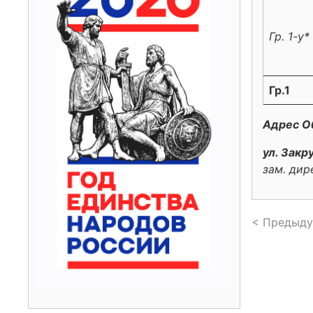
Гр. 1-у*
Гр.1
Адрес О
ул. Закр
зам. дир
< Предыду