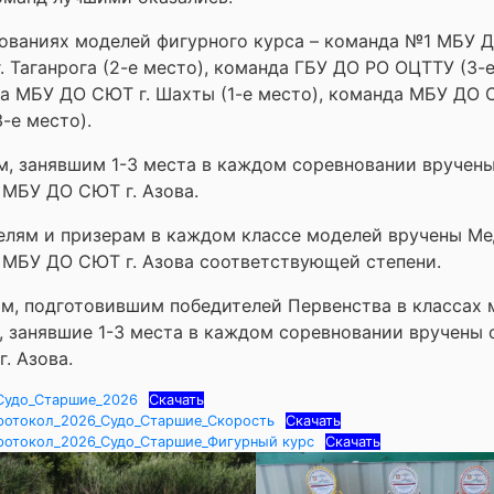
ованиях моделей фигурного курса – команда №1 МБУ Д
. Таганрога (2-е место), команда ГБУ ДО РО ОЦТТУ (3-
а МБУ ДО СЮТ г. Шахты (1-е место), команда МБУ ДО С
-е место).
м, занявшим 1-3 места в каждом соревновании вручен
МБУ ДО СЮТ г. Азова.
елям и призерам в каждом классе моделей вручены М
 МБУ ДО СЮТ г. Азова соответствующей степени.
м, подготовившим победителей Первенства в классах 
, занявшие 1-3 места в каждом соревновании вручены
. Азова.
Судо_Старшие_2026
Скачать
ротокол_2026_Судо_Старшие_Скорость
Скачать
ротокол_2026_Судо_Старшие_Фигурный курс
Скачать