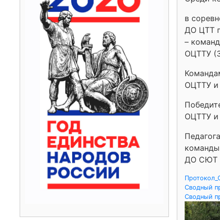
в соревн
ДО ЦТТ г
– команд
ОЦТТУ (3
Команда
ОЦТТУ и 
Победит
ОЦТТУ и
Педагога
команды
ДО СЮТ г
Протокол_
Сводный п
Сводный п