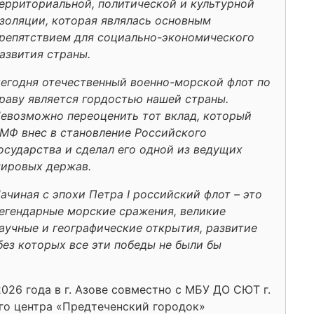
ерриториальной, политической и культурной
золяции, которая являлась основным
репятствием для социально-экономического
азвития страны.
егодня отечественный военно-морской флот по
раву является гордостью нашей страны.
евозможно переоценить тот вклад, который
МФ внес в становление Российского
осударства и сделал его одной из ведущих
ировых держав.
ачиная с эпохи Петра I российский флот – это
егендарные морские сражения, великие
аучные и географические открытия, развитие
без которых все эти победы не были бы
026 года в г. Азове совместно с МБУ ДО СЮТ г.
го центра «Предтеченский городок»