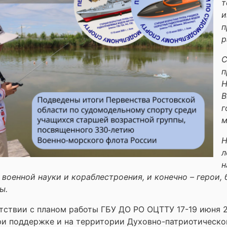
т
и
п
р
С
п
Н
В
г
м
Н
л
н
военной науки и кораблестроения, и конечно – герои, 
ы.
тствии с планом работы ГБУ ДО РО ОЦТТУ 17-19 июня 2
ри поддержке и на территории Духовно-патриотическо