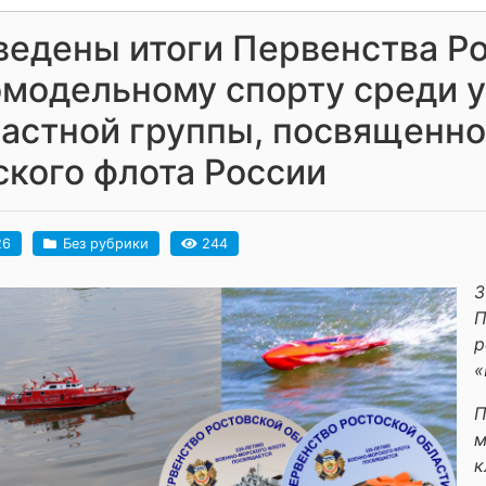
едены итоги Первенства Ро
омодельному спорту среди 
астной группы, посвященно
кого флота России
26
Без рубрики
244
3
П
р
«
П
м
к