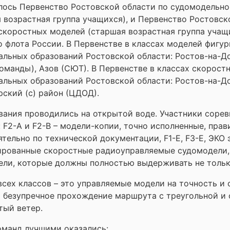
ось Первенство Ростовской области по судомодельном
 возрастная группа учащихся), и Первенство Ростовск
скоростных моделей (старшая возрастная группа учащ
 флота России. В Первенстве в классах моделей фигур
льных образований Ростовской области: Ростов-на-До
команды), Азов (СЮТ). В Первенстве в классах скорос
льных образований Ростовской области: Ростов-на-До
ский (с) район (ЦДОД).
ания проводились на открытой воде. Участники соре
 F2-А и F2-В – модели-копии, точно исполненные, пра
тельно по технической документации, F1-E, F3-E, ЭКО 
ированные скоростные радиоуправляемые судомодели,
ли, которые должны полностью выдерживать не только
сех классов – это управляемые модели на точность и
 безупречное прохождение маршрута с треугольной и 
тый ветер.
оманд лучшими оказались: