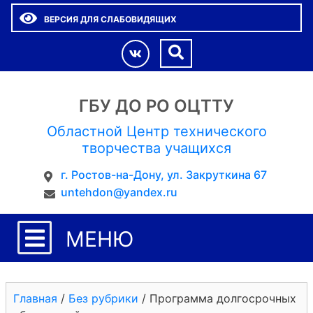
ВЕРСИЯ ДЛЯ СЛАБОВИДЯЩИХ
ГБУ ДО РО ОЦТТУ
Областной Центр технического
творчества учащихся
г. Ростов-на-Дону, ул. Закруткина 67
untehdon@yandex.ru
МЕНЮ
Главная
/
Без рубрики
/
Программа долгосрочных