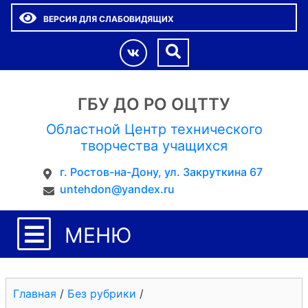
ВЕРСИЯ ДЛЯ СЛАБОВИДЯЩИХ
ГБУ ДО РО ОЦТТУ
Областной Центр технического
творчества учащихся
г. Ростов-на-Дону, ул. Закруткина 67
untehdon@yandex.ru
МЕНЮ
Главная
/
Без рубрики
/