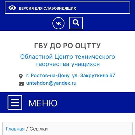
ВЕРСИЯ ДЛЯ СЛАБОВИДЯЩИХ
ГБУ ДО РО ОЦТТУ
Областной Центр технического
творчества учащихся
г. Ростов-на-Дону, ул. Закруткина 67
untehdon@yandex.ru
МЕНЮ
Главная
/
Ссылки