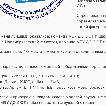
приняла станци
Я.Б.)
Соревнования 
соревновались
копий фигурног
манд лучшими оказались: команда МБУ ДО СЮТ г. Шахт
 г. Новочеркасска (2-е место), команда МБУ ДО СЮТ г.
м, занявшим 1-3 места вручены Кубки и объединенные
 первенстве в классах моделей победителями соревно
щук Николай (СЮТ, г. Шахты, F2-А, F4-С);
н Даниил (СЮТ, г. Шахты, F4-А);
нко Артем (ЦТТ №1 им. В.В. Горбатко, г. Новочеркасск, 
елям и призерам в каждом классе моделей вручены М
 МБУ ДО СЮТ г. Шахты соответствующей степени.