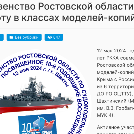
енство Ростовской област
ту в классах моделей-копи
4
Без рубрики
847
12 мая 2024 го
лет РККА совм
Ростовской об
моделей-копий
Крыма с Россие
из 6 территори
ДО РО ОЦТТУ),
Шахтинский (М
им. В.В. Горба
МУК 4).
Активное учас