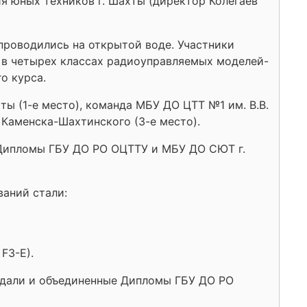
я юных техников г. Шахты (директор Колегаев
проводились на открытой воде. Участники
 в четырех классах радиоуправляемых моделей-
о курса.
ы (1-е место), команда МБУ ДО ЦТТ №1 им. В.В.
 Каменска-Шахтинского (3-е место).
 Дипломы ГБУ ДО РО ОЦТТУ и МБУ ДО СЮТ г.
ваний стали:
F3-Е).
едали и объединенные Дипломы ГБУ ДО РО