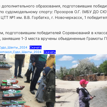
 дополнительного образования, подготовившие победи
по судомодельному спорту: Прозоров О.Г. (МБУ ДО СЮТ, 
ЦТТ №1 им. В.В. Горбатко, г. Новочеркасск, 1 победител
м, подготовившим победителей Соревнований в класса
, занявшие 1-3 места вручены объединенные Грамоты 
Судо_Шахты_2024
Скачать
ротокол_Судо_Шахты_2024
Скачать