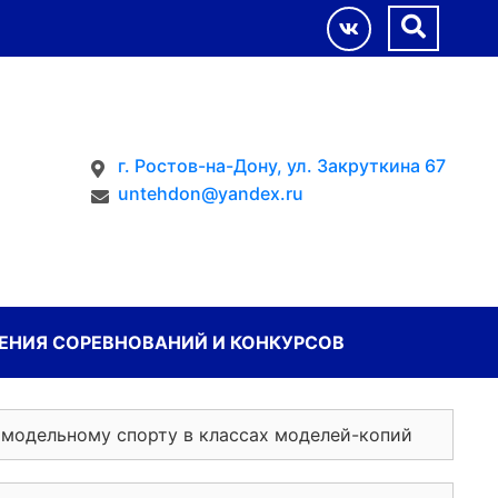
г. Ростов-на-Дону, ул. Закруткина 67
untehdon@yandex.ru
НИЯ СОРЕВНОВАНИЙ И КОНКУРСОВ
омодельному спорту в классах моделей-копий