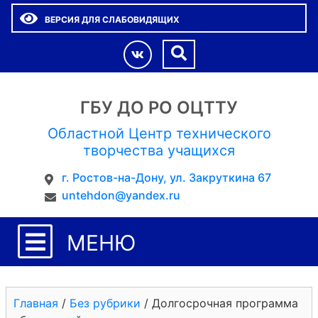
ВЕРСИЯ ДЛЯ СЛАБОВИДЯЩИХ
ГБУ ДО РО ОЦТТУ
Областной Центр технического
творчества учащихся
г. Ростов-на-Дону, ул. Закруткина 67
untehdon@yandex.ru
МЕНЮ
Главная
/
Без рубрики
/
Долгосрочная программа