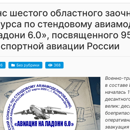
с шестого областного заоч
курса по стендовому авиам
адони 6.0», посвященного 9
спортной авиации России
26
Без рубрики
368
Военно-тр
в составе
началась 1
десантног
велик: де
боеприпас
оперативн
эвакуация