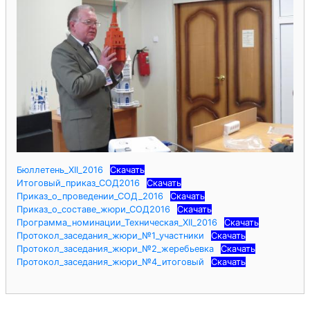
Бюллетень_ХII_2016
Скачать
Итоговый_приказ_СОД2016
Скачать
Приказ_о_проведении_СОД_2016
Скачать
Приказ_о_составе_жюри_СОД2016
Скачать
Программа_номинации_Техническая_ХII_2016
Скачать
Протокол_заседания_жюри_№1_участники
Скачать
Протокол_заседания_жюри_№2_жеребьевка
Скачать
Протокол_заседания_жюри_№4_итоговый
Скачать