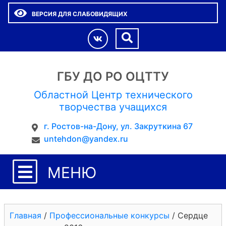
ВЕРСИЯ ДЛЯ СЛАБОВИДЯЩИХ
ГБУ ДО РО ОЦТТУ
Областной Центр технического
творчества учащихся
г. Ростов-на-Дону, ул. Закруткина 67
untehdon@yandex.ru
МЕНЮ
Главная
/
Профессиональные конкурсы
/
Сердце